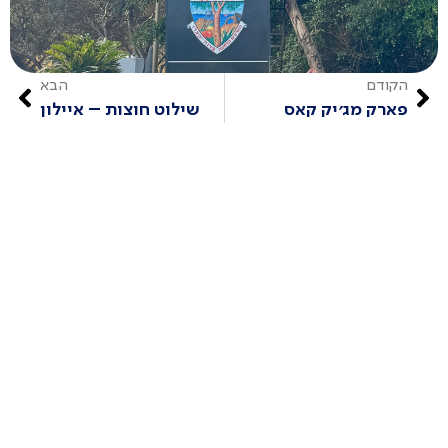
הקודם
הבא
פארק מג׳יק קאס
שילוט חוצות – איילון