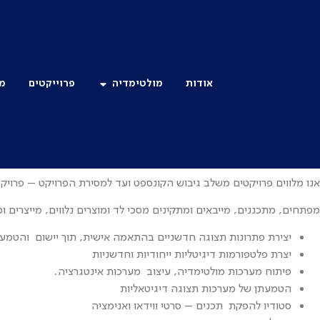
לתוכן
אודות
מולטימדיה
פרוייקטים
מו
מסכי לד
חברת פרטטאץק מתמחה בתכנון ופיתוח בהתאמה אישית של מסכי 
אנו מלווים פרויקטים משלב גיבוש הקונספט ועד למסירת הפרויקט – פרוי
מפתחים, מתכננים, מייבאים ומתקינים מסכי לד ומוצרים נלווים, מייצרים ו
יצירת פתרונות תצוגה חדשניים בהתאמה אישית, תוך יישום והטמעה
יצרת פלטפורמות דיגיטליות ייחודיות וחדשניות
פיתוח מערכות מולטימדיה, עיצוב מערכות אינטגרציה.
הטמעתן של מערכות תצוגה דיגיטאליות
סטודיו להפקת תכנים – סרטי ווידאו ואנימציה